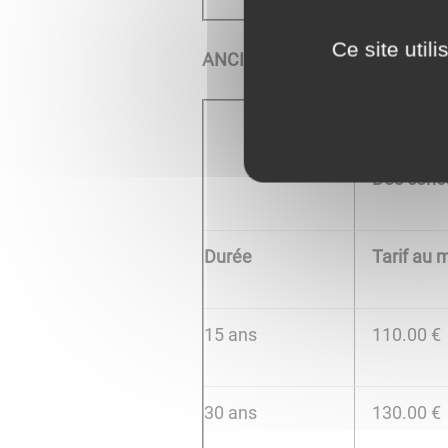
Ce site util
ANCIEN CIMETIERE (haut)
Renouvel
Des conc
Durée
Tarif au 
15 ans
110.00 €
30 ans
130.00 €