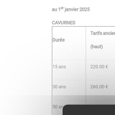
er
au 1
janvier 2025
CAVURNES
Tarifs ancie
Durée
(haut)
15 ans
220.00 €
30 ans
260.00 €
50 ans
320.00 €