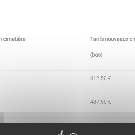
n cimetière
Tarifs nouveaux ci
(bas)
412.50 €
487.50 €
600.00 €