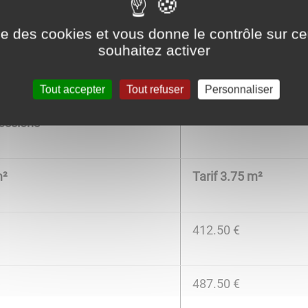
ise des cookies et vous donne le contrôle sur 
souhaitez activer
lement
Tout accepter
Tout refuser
Personnaliser
Nouvelles Concessio
essions
m²
Tarif 3.75 m²
412.50 €
487.50 €