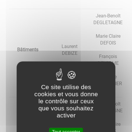
Jean-Benoît
DEGLETAGNE
Marie Claire
DEFOIS
Laurent
Bâtiments
DEBIZE
François
DELORME
Baptiste
PAUTONNIER
Ce site utilise des
cookies et vous donne
le contrôle sur ceux
Jean-Benoît
que vous souhaitez
DEGLETAGNE
activer
Marie Claire
DEFOIS