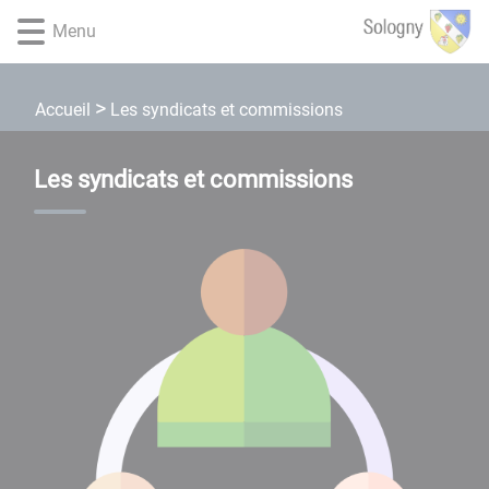
Lien
Lien
Lien
Lien
Panneau de gestion des cookies
Menu
d'accès
d'accès
d'accès
d'accès
rapide
rapide
rapide
rapide
au
au
à
au
Les syndicats et commissions
Accueil
menu
contenu
la
pied
principal
recherche
de
page
Les syndicats et commissions